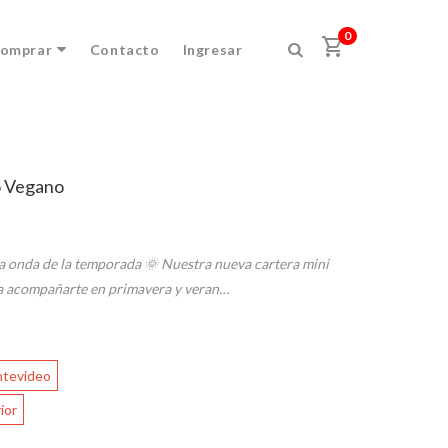
×
0
shopping_cart
omprar
Contacto
Ingresar
o Vegano
 la onda de la temporada 🌞 Nuestra nueva cartera mini
a acompañarte en primavera y veran…
ntevideo
ior