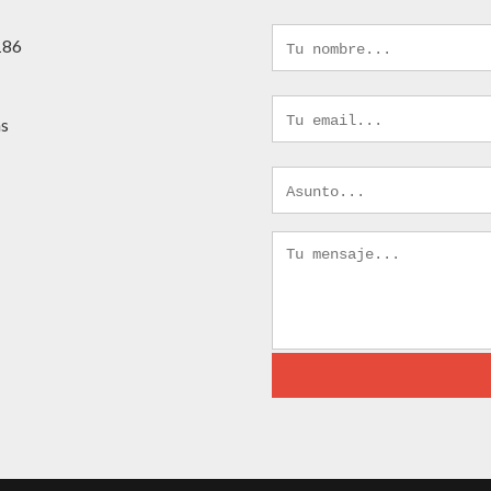
 186
as