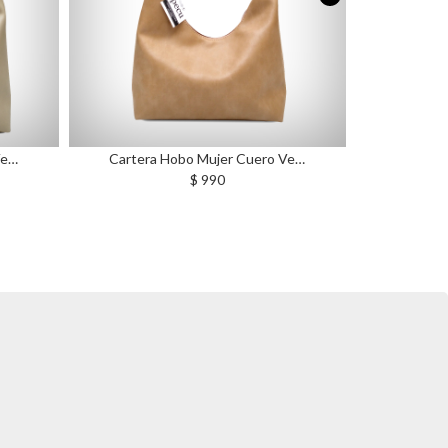
uero Ve…
Cartera Hobo Mujer Cuero Ve…
M
$ 990