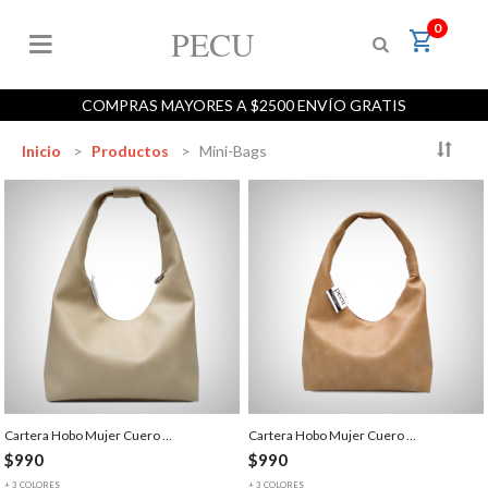
×
0
PECU
shopping_cart
COMPRAS MAYORES A $2500 ENVÍO GRATIS
×
×
Orde
Inicio
Productos
Mini-Bags
Cartera Hobo Mujer Cuero …
Cartera Hobo Mujer Cuero …
$990
$990
+ 3 COLORES
+ 3 COLORES