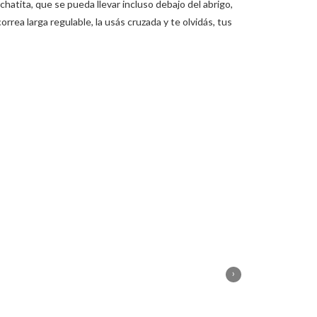
hatita, que se pueda llevar incluso debajo del abrigo,
o
correa larga regulable, la usás cruzada y te olvidás, tus
s
i
n
i
b
a
g
s
o
›
c
h