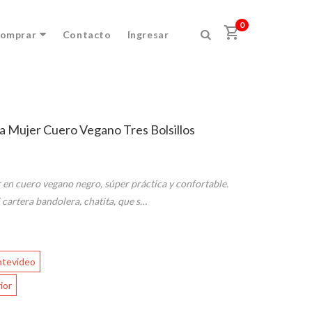
×
0
shopping_cart
omprar
Contacto
Ingresar
a Mujer Cuero Vegano Tres Bolsillos
L
o
en cuero vegano negro, súper práctica y confortable.
m
á
 cartera bandolera, chatita, que s…
s
b
u
s
ntevideo
c
a
ior
d
o