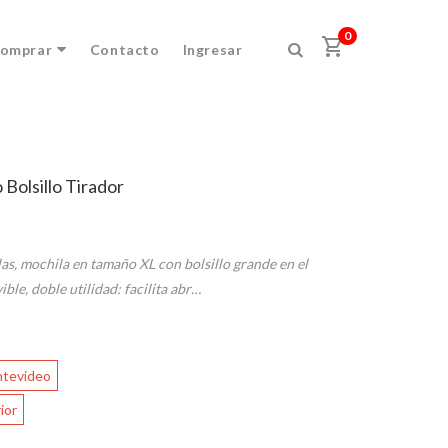
×
0
shopping_cart
omprar
Contacto
Ingresar
Bolsillo Tirador
las, mochila en tamaño XL con bolsillo grande en el
ible, doble utilidad: facilita abr…
ntevideo
ior