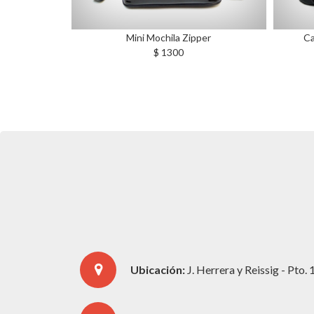
ni Mochila Zipper
Cartera Mochila Cuero Eco C…
$ 1300
$ 1790
Ubicación:
J. Herrera y Reissig - Pto.