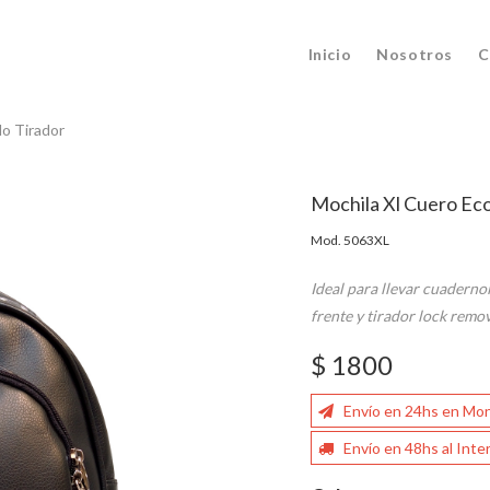
Inicio
Nosotros
C
lo Tirador
Mochila Xl Cuero Eco 
Mod. 5063XL
Ideal para llevar cuaderno
frente y tirador lock remov
$ 1800
Envío en 24hs en Mo
Envío en 48hs al Inter